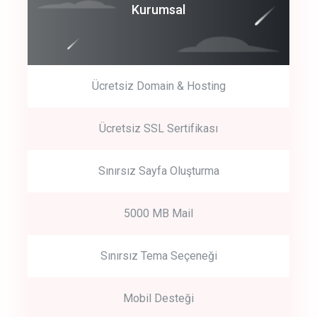
Coroprate
Kurumsal
predictive dialing
Ücretsiz Domain & Hosting
Get Started
Ücretsiz SSL Sertifikası
Start by trying our service for 30 days free trial no credit card
required.
Sınırsız Sayfa Oluşturma
5000 MB Mail
Sınırsız Tema Seçeneği
Mobil Desteği