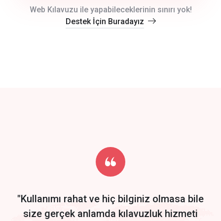
crm auto cync
Web Kılavuzu ile yapabileceklerinin sınırı yok!
Destek İçin Buradayız
click to call back
track energy costs
predictive dialing
Get Started
Start by trying our service for 30 days free trial no credit card
required.
"Kullanımı rahat ve hiç bilginiz olmasa bile
size gerçek anlamda kılavuzluk hizmeti