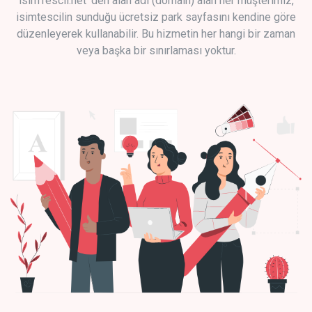
isimTescil.net 'den alan adı (domain) alan her müşterimiz,
isimtescilin sunduğu ücretsiz park sayfasını kendine göre
düzenleyerek kullanabilir. Bu hizmetin her hangi bir zaman
veya başka bir sınırlaması yoktur.