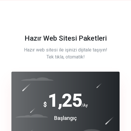
Hazır Web Sitesi Paketleri
Hazır web sitesi ile işinizi dijitale taşıyın!
Tek tıkla, otomatik!
Free
1,25
$
/Ay
Basic
Başlangıç