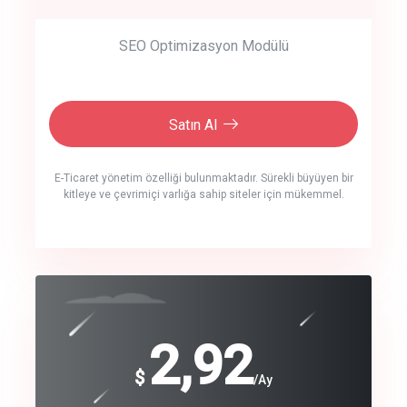
SEO Optimizasyon Modülü
Satın Al
E-Ticaret yönetim özelliği bulunmaktadır. Sürekli büyüyen bir
kitleye ve çevrimiçi varlığa sahip siteler için mükemmel.
crm auto cync
click to call back
240
2,92
$
$
/year
/Ay
track energy costs